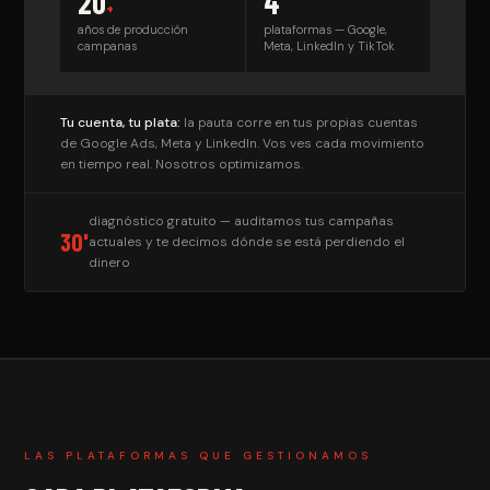
20
4
+
años de producción
plataformas — Google,
campanas
Meta, LinkedIn y TikTok
Tu cuenta, tu plata:
la pauta corre en tus propias cuentas
de Google Ads, Meta y LinkedIn. Vos ves cada movimiento
en tiempo real. Nosotros optimizamos.
diagnóstico gratuito — auditamos tus campañas
30'
actuales y te decimos dónde se está perdiendo el
dinero
LAS PLATAFORMAS QUE GESTIONAMOS