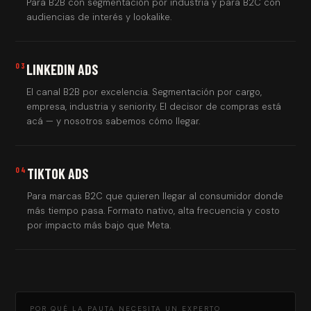
Para B2B con segmentación por industria y para B2C con
audiencias de interés y lookalike.
03
LINKEDIN ADS
El canal B2B por excelencia. Segmentación por cargo,
empresa, industria y seniority. El decisor de compras está
acá — y nosotros sabemos cómo llegar.
04
TIKTOK ADS
Para marcas B2C que quieren llegar al consumidor donde
más tiempo pasa. Formato nativo, alta frecuencia y costo
por impacto más bajo que Meta.
POR QUÉ LA PAUTA NECESITA UN EXPERTO