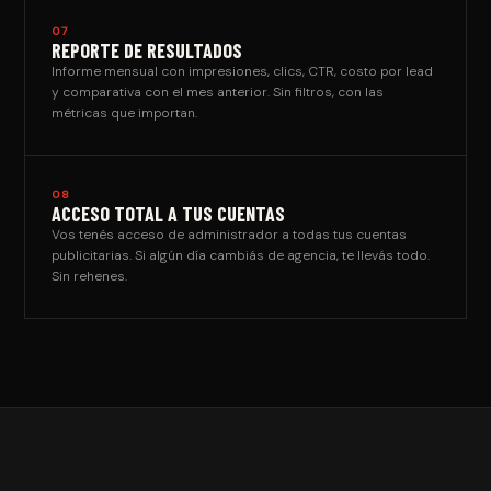
07
REPORTE DE RESULTADOS
Informe mensual con impresiones, clics, CTR, costo por lead
y comparativa con el mes anterior. Sin filtros, con las
métricas que importan.
08
ACCESO TOTAL A TUS CUENTAS
Vos tenés acceso de administrador a todas tus cuentas
publicitarias. Si algún día cambiás de agencia, te llevás todo.
Sin rehenes.