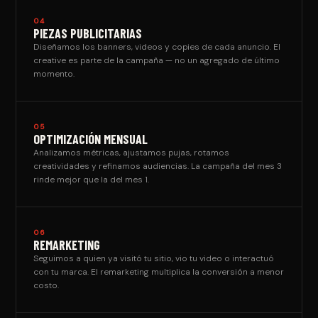
04
PIEZAS PUBLICITARIAS
Diseñamos los banners, videos y copies de cada anuncio. El
creative es parte de la campaña — no un agregado de último
momento.
05
OPTIMIZACIÓN MENSUAL
Analizamos métricas, ajustamos pujas, rotamos
creatividades y refinamos audiencias. La campaña del mes 3
rinde mejor que la del mes 1.
06
REMARKETING
Seguimos a quien ya visitó tu sitio, vio tu video o interactuó
con tu marca. El remarketing multiplica la conversión a menor
costo.