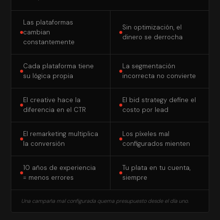
Las plataformas
Sin optimización, el
cambian
dinero se derrocha
constantemente
Cada plataforma tiene
La segmentación
su lógica propia
incorrecta no convierte
El creative hace la
El bid strategy define el
diferencia en el CTR
costo por lead
El remarketing multiplica
Los píxeles mal
la conversión
configurados mienten
10 años de experiencia
Tu plata en tu cuenta,
= menos errores
siempre
Una campaña mal configurada quema presupuesto desde el día uno.