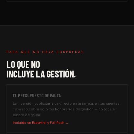
PARA QUE NO HAYA SORPRESAS
LO QUE NO
INCLUYE LA GESTIÓN.
EL PRESUPUESTO DE PAUTA
La inversión publicitaria va directo en tu tarjeta, en tus cuentas.
Tabasco cobra solo los honorarios de gestión — no toca el
dinero de pauta.
Incluido en Essential y Full Push →