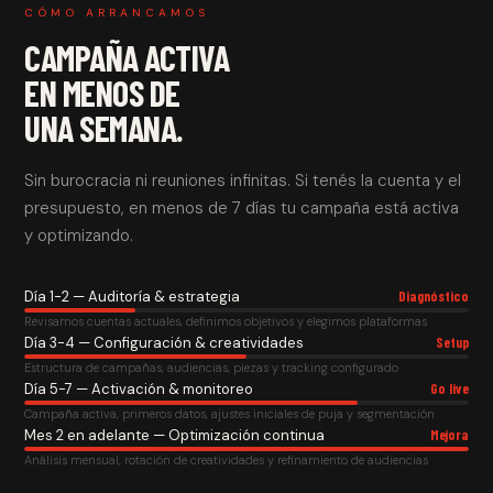
CÓMO ARRANCAMOS
CAMPAÑA ACTIVA
EN MENOS DE
UNA SEMANA.
Sin burocracia ni reuniones infinitas. Si tenés la cuenta y el
presupuesto, en menos de 7 días tu campaña está activa
y optimizando.
Día 1-2 — Auditoría & estrategia
Diagnóstico
Revisamos cuentas actuales, definimos objetivos y elegimos plataformas
Día 3-4 — Configuración & creatividades
Setup
Estructura de campañas, audiencias, piezas y tracking configurado
Día 5-7 — Activación & monitoreo
Go live
Campaña activa, primeros datos, ajustes iniciales de puja y segmentación
Mes 2 en adelante — Optimización continua
Mejora
Análisis mensual, rotación de creatividades y refinamiento de audiencias