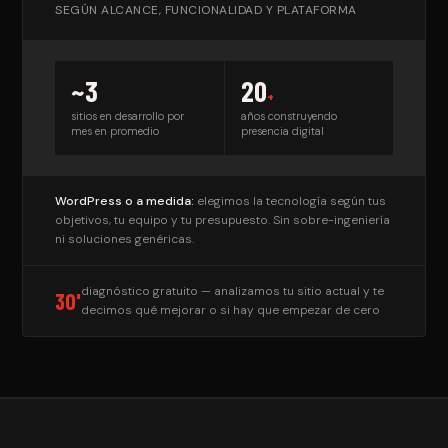
SEGÚN ALCANCE, FUNCIONALIDAD Y PLATAFORMA
~3
20
+
sitios en desarrollo por
años construyendo
mes en promedio
presencia digital
WordPress o a medida:
elegimos la tecnología según tus
objetivos, tu equipo y tu presupuesto. Sin sobre-ingeniería
ni soluciones genéricas.
diagnóstico gratuito — analizamos tu sitio actual y te
30'
decimos qué mejorar o si hay que empezar de cero