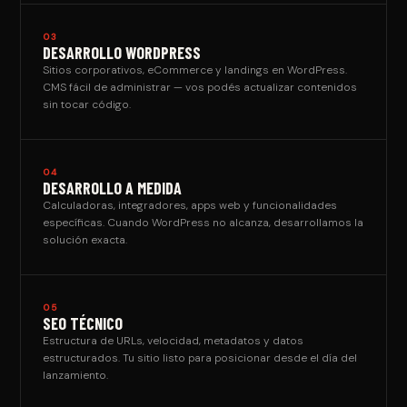
03
DESARROLLO WORDPRESS
Sitios corporativos, eCommerce y landings en WordPress.
CMS fácil de administrar — vos podés actualizar contenidos
sin tocar código.
04
DESARROLLO A MEDIDA
Calculadoras, integradores, apps web y funcionalidades
específicas. Cuando WordPress no alcanza, desarrollamos la
solución exacta.
05
SEO TÉCNICO
Estructura de URLs, velocidad, metadatos y datos
estructurados. Tu sitio listo para posicionar desde el día del
lanzamiento.