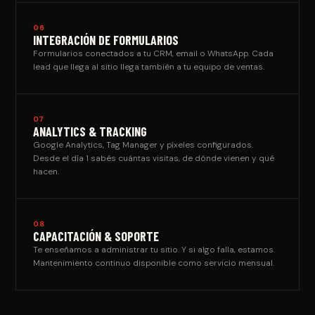
06
INTEGRACIÓN DE FORMULARIOS
Formularios conectados a tu CRM, email o WhatsApp. Cada
lead que llega al sitio llega también a tu equipo de ventas.
07
ANALYTICS & TRACKING
Google Analytics, Tag Manager y píxeles configurados.
Desde el día 1 sabés cuántas visitas, de dónde vienen y qué
hacen.
08
CAPACITACIÓN & SOPORTE
Te enseñamos a administrar tu sitio. Y si algo falla, estamos.
Mantenimiento continuo disponible como servicio mensual.