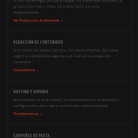
El sitio se entrega listo para cargar tus materiales visuales. La
producción foto y video se cotiza como servicio
independiente.
Ver Producción Audiovisual →
REDACCIÓN DE CONTENIDOS
Si no tenés los textos del sitio, los desarrollamos. Se cotiza
según la cantidad de páginas y el nivel de investigación
necesario.
Consultanos →
HOSTING Y DOMINIO
No incluidos en el proyecto. Te asesoramos en la elección y
configuración, pero van a nombre del cliente siempre.
Te asesoramos →
CAMPAÑAS DE PAUTA