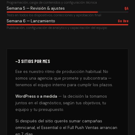
Programación, carga de contenidos y configuración técnica
Semana 5 — Revisión & ajustes
QA
Tests en todos los dispositivos, correcciones y aprobación final
Semana 6 — Lanzamiento
Go live
Publicación, configuración de analytics y capacitación del equipo
~3 SITIOS POR MES
Ese es nuestro ritmo de producción habitual. No
somos una agencia que promete y subcontrata —
tenemos el equipo interno para cumplir los plazos.
WordPress o a medida
— la decisión la tomamos
juntos en el diagnóstico, según tus objetivos, tu
equipo y tu presupuesto.
Si después del sitio querés sumar campañas
omnicanal, el Essential o el Full Push Ventas arrancan
en 7 días.